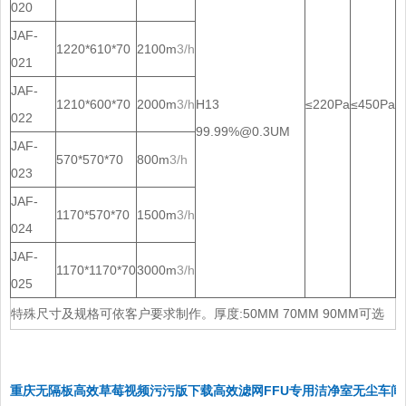
020
JAF-
1220*610*70
2100m
3
/
h
021
JAF-
1210*600*70
2000m
3
/
h
H13
≤220Pa
≤450Pa
022
99.99%@0.3UM
JAF-
570*570*70
800m
3
/
h
023
JAF-
1170*570*70
1500m
3
/
h
024
JAF-
1170*1170*70
3000m
3
/
h
025
特殊尺寸及规格可依客户要求制作。厚度:50MM 70MM 90MM可选
重庆无隔板高效草莓视频污污版下载高效滤网FFU专用洁净室无尘车间