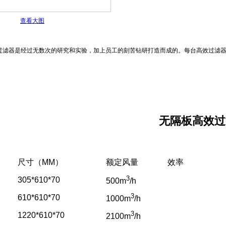
查看大图
板过滤器是经过无数次的研究和实验，加上员工的刻苦钻研打造而成的。每台高效
无隔板高效过
尺寸（MM）
额定风量
效率
3
305*610*70
500m
/
h
3
610*610*70
1000m
/
h
3
1220*610*70
2100m
/
h