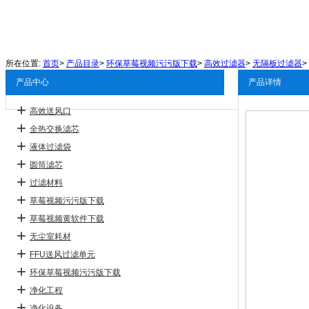
所在位置:
首页
>
产品目录
>
环保草莓视频污污版下载
>
高效过滤器
>
无隔板过滤器
>
产品中心
产品详情
高效送风口
全热交换滤芯
液体过滤袋
圆筒滤芯
过滤材料
草莓视频污污版下载
草莓视频黄软件下载
无尘室耗材
FFU送风过滤单元
环保草莓视频污污版下载
净化工程
净化设备