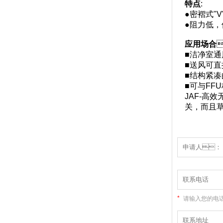
特点
:
●密褶式"
●阻力低，
应用场合
■洁净室
■送风可直
■结构紧
■可与FF
JAF-高
关，而
*
请输入您的电话