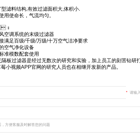
V"型滤料结构,有效过滤面积大,体积小.
使用使命长，气流均匀。
：
通风空调系统的末级过滤器
接满足百级/千级/万级/十万空气洁净要求
凑的空气净化设备
U标准模数配套使用
效无隔板过滤器是经过无数次的研究和实验，加上员工的刻苦钻
且草莓小视频APP官网的研究人员也在相继开发新的产品。
*
请输入
，方便客服及时解答您的问题