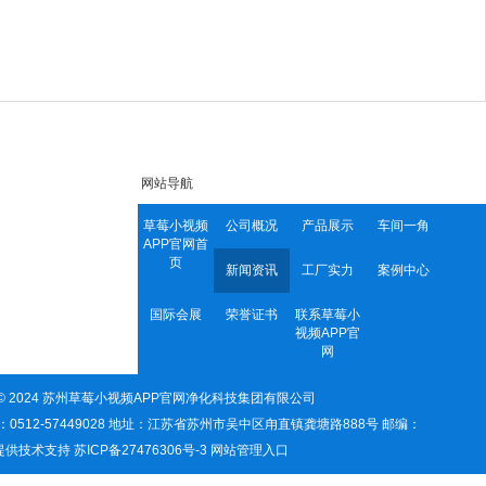
网站导航
草莓小视频
公司概况
产品展示
车间一角
APP官网首
页
新闻资讯
工厂实力
案例中心
国际会展
荣誉证书
联系草莓小
视频APP官
网
ght© 2024 苏州草莓小视频APP官网净化科技集团有限公司
真：0512-57449028 地址：江苏省苏州市吴中区甪直镇龚塘路888号 邮编：
提供技术支持
苏ICP备27476306号-3
网站管理入口