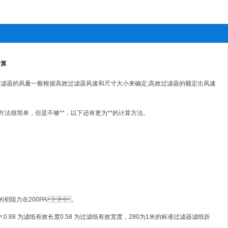
计算
：高效过滤器的风量一般根据高效过滤器风速和尺寸大小来确定;高效过滤器的额定出风速
简单，但是不够**，以下还有更为**的计算方法。
,滤纸的初阻力在200PA。
1m3/h其中:0.88 为滤纸有效长度0.58 为过滤纸有效宽度，280为1米的标准过滤器滤纸折