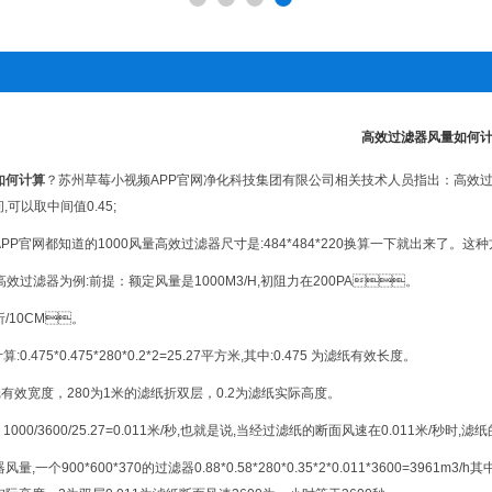
高效过滤器风量如何
如何计算
？苏州草莓小视频APP官网净化科技集团有限公司相关技术人员指出
之间,可以取中间值0.45;
官网都知道的1000风量高效过滤器尺寸是:484*484*220换算一下就出来了。这种方法很
20高效过滤器为例:前提：额定风量是1000M3/H,初阻力在200PA。
折/10CM。
0.475*0.475*280*0.2*2=25.27平方米,其中:0.475 为滤纸有效长度。
纸有效宽度，280为1米的滤纸折双层，0.2为滤纸实际高度。
，1000/3600/25.27=0.011米/秒,也就是说,当经过滤纸的断面风速在0.011米/秒时
器风量,一个900*600*370的过滤器0.88*0.58*280*0.35*2*0.011*3600=396