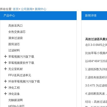
所在位置:
首页
>
公司新闻
>
新闻中心
产品中心
新闻详情
高效送风口
全热交换滤芯
液体过滤袋
高效过滤器风量
圆筒滤芯
在0.3-0.6M/S
过滤材料
比如草莓小视频APP
草莓视频污污版下载
以484*484*2
草莓视频黄软件下载
无尘室耗材
1.滤纸拆数为28
FFU送风过滤单元
2.滤纸有效面积计算:
环保草莓视频污污版下载
3.0.475 为过滤
净化工程
4.滤纸断面风速
净化设备
光触媒滤网
结论：高效过滤
HEPA小滤芯