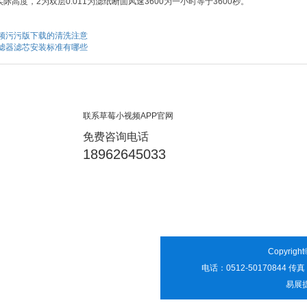
滤纸实际高度，2为双层0.011为滤纸断面风速3600为一小时等于3600秒。
频污污版下载的清洗注意
滤器滤芯安装标准有哪些
联系草莓小视频APP官网
免费咨询电话
18962645033
Copyri
电话：0512-50170844 传
易展