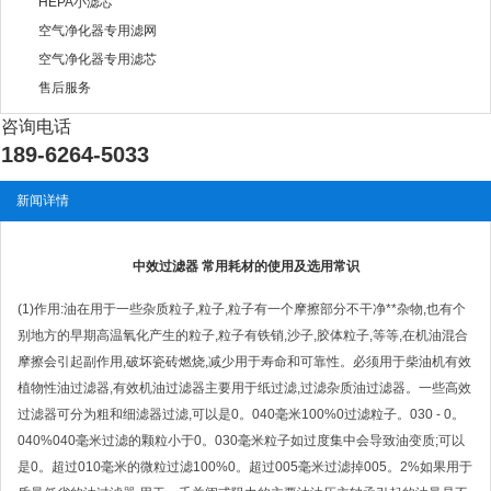
HEPA小滤芯
空气净化器专用滤网
空气净化器专用滤芯
售后服务
咨询电话
189-6264-5033
新闻详情
中效过滤器 常用耗材的使用及选用常识
(1)作用:油在用于一些杂质粒子,粒子,粒子有一个摩擦部分不干净**杂物,也有个
别地方的早期高温氧化产生的粒子,粒子有铁销,沙子,胶体粒子,等等,在机油混合
摩擦会引起副作用,破坏瓷砖燃烧,减少用于寿命和可靠性。
必须用于柴油机有效
植物性油过滤器,有效机油过滤器主要用于纸过滤,过滤杂质油过滤器。
一些高效
过滤器可分为粗和细滤器过滤,可以是0。
040毫米100%0过滤粒子。
030 - 0。
040%040毫米过滤的颗粒小于0。
030毫米粒子如过度集中会导致油变质;
可以
是0。
超过010毫米的微粒过滤100%0。
超过005毫米过滤掉005。
2%如果用于