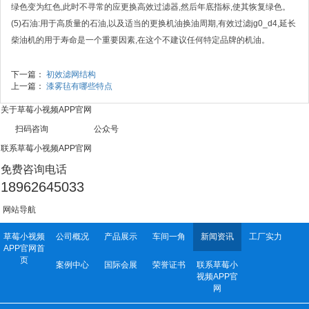
绿色变为红色,此时不寻常的应更换高效过滤器,然后年底指标,使其恢复绿色。
(5)石油:用于高质量的石油,以及适当的更换机油换油周期,有效过滤jg0_d4,延长
柴油机的用于寿命是一个重要因素,在这个不建议任何特定品牌的机油。
下一篇：
初效滤网结构
上一篇：
漆雾毡有哪些特点
关于草莓小视频APP官网
扫码咨询 公众号
联系草莓小视频APP官网
免费咨询电话
18962645033
网站导航
草莓小视频
公司概况
产品展示
车间一角
新闻资讯
工厂实力
APP官网首
页
案例中心
国际会展
荣誉证书
联系草莓小
视频APP官
网