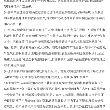
质量低劣的油过滤器,用于一千关闭或阻力的主要油油压主轴承引起的油量是不
够的,并导致严重后果。
(2)影响柴油过滤器:在高效过滤器过滤掉到主油泵在柴油污垢和杂质,因为灰尘
和杂质会损坏油泵和喷油器部件,因此用户必须选择高质量标准的柴油在草莓视
频污污版下载。
(3)水,冷却液应该过滤,因为有沙子,灰尘,油和铁生锈,定居在规模、处理保护剂和
坏密封垫片碎片,等等,积压的污垢的引擎,尤其是对于一定时期内,(补充水还含有
灰尘、沉积物等)可能会干扰恒温器,油冷却器管道污染和堵塞,堵塞散热器(水
箱)、软管、管道和气缸冷却水通道。积垢金属屑等可能导致水泵叶轮和轴磨损,
导致气缸密封损坏,水泵密封和恒温器和磨损,屑,这些粒子和金属密封块,比如如
果进入恒温器,将涵盖不再温暖的可以打开和关闭,所以你必须选择标准有效地过
滤水,并定期更换。
(4)滤波器的影响:柴油发动机(发电机组)用于普通光线的效果在单级干燥过滤器,
高质量的标准是通过特殊处理的滤纸过滤,可以更换,多达99的效率。
5%新鲜空气从草莓视频污污版下载到环境有效地过滤,柴油机燃烧需要取决于
草莓视频污污版下载的效果,所以要尽可能小,有效过滤阻力在高效过滤器用于在
一个特定的时间,过滤器将变得肮脏,阻力会增加,如果阻力增加到超过指定值,不
会得到足够的空气燃烧的柴油引擎,这将导致吸烟,动力不足等现象,安装在进气
空气阻力指示器的指示空气阻力是正常的,如果阻力超过指定值,指示是由正常的