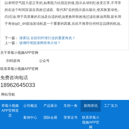
以表明空气阻力是正常的,如果阻力比指定的值,指示从绿到红改变正常,不寻常
的在这个时间应该在高效过滤器、取代和*后的指示器出版社,使其恢复绿色。
(5)石油:用于高质量的石油及合适的机油更换和有效地过滤在换油周期,延长用
于寿命jg0_d4柴油发动机是一个重要的因素,在此不推荐任何特定品牌的机油。
下一篇：
漆雾毡 在纺织纤维行业的重要角色？
上一篇：
玻璃纤维阻漆网简单介绍？
关于草莓小视频APP官网
扫码咨询 公众号
联系草莓小视频APP官网
免费咨询电话
18962645033
网站导航
草莓小视频
公司概况
产品展示
车间一角
新闻资讯
工厂实力
APP官网首
页
案例中心
国际会展
荣誉证书
联系草莓小
视频APP官
网