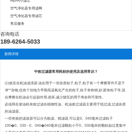
HEPA小滤芯
空气净化器专用滤网
空气净化器专用滤芯
售后服务
咨询电话
189-6264-5033
新闻详情
中效过滤器常用耗材的使用及选用常识？
(1)效应在机油滤清器:油在用于一些杂质粒子,粒子,粒子有一个摩擦零件不是干
净**杂物,也有个别地方早期高温氧化产生的粒子,粒子有铁销,砂,胶体粒子等,混
合摩擦在机油会引起副作用,损坏,减少烧瓦的用于寿命和可靠性。
必须用在柴油机有效过滤在植物性油、机油效过滤器主要用于纸过滤,过滤杂质
的油滤器。
一些有效的滤波器可以分为粗滤、精滤器,可以是0。040毫米过滤粒子
100�0。030 - 0。040�040毫米过滤颗粒小于0。030毫米的颗粒如过度集中