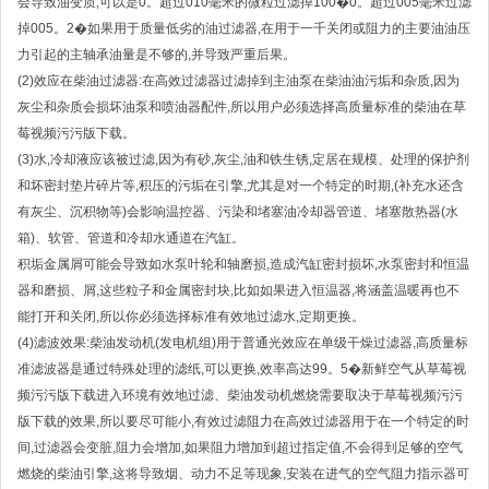
会导致油变质;可以是0。超过010毫米的微粒过滤掉100�0。超过005毫米过滤
掉005。2�如果用于质量低劣的油过滤器,在用于一千关闭或阻力的主要油油压
力引起的主轴承油量是不够的,并导致严重后果。
(2)效应在柴油过滤器:在高效过滤器过滤掉到主油泵在柴油油污垢和杂质,因为
灰尘和杂质会损坏油泵和喷油器配件,所以用户必须选择高质量标准的柴油在草
莓视频污污版下载。
(3)水,冷却液应该被过滤,因为有砂,灰尘,油和铁生锈,定居在规模、处理的保护剂
和坏密封垫片碎片等,积压的污垢在引擎,尤其是对一个特定的时期,(补充水还含
有灰尘、沉积物等)会影响温控器、污染和堵塞油冷却器管道、堵塞散热器(水
箱)、软管、管道和冷却水通道在汽缸。
积垢金属屑可能会导致如水泵叶轮和轴磨损,造成汽缸密封损坏,水泵密封和恒温
器和磨损、屑,这些粒子和金属密封块,比如如果进入恒温器,将涵盖温暖再也不
能打开和关闭,所以你必须选择标准有效地过滤水,定期更换。
(4)滤波效果:柴油发动机(发电机组)用于普通光效应在单级干燥过滤器,高质量标
准滤波器是通过特殊处理的滤纸,可以更换,效率高达99。5�新鲜空气从草莓视
频污污版下载进入环境有效地过滤、柴油发动机燃烧需要取决于草莓视频污污
版下载的效果,所以要尽可能小,有效过滤阻力在高效过滤器用于在一个特定的时
间,过滤器会变脏,阻力会增加,如果阻力增加到超过指定值,不会得到足够的空气
燃烧的柴油引擎,这将导致烟、动力不足等现象,安装在进气的空气阻力指示器可